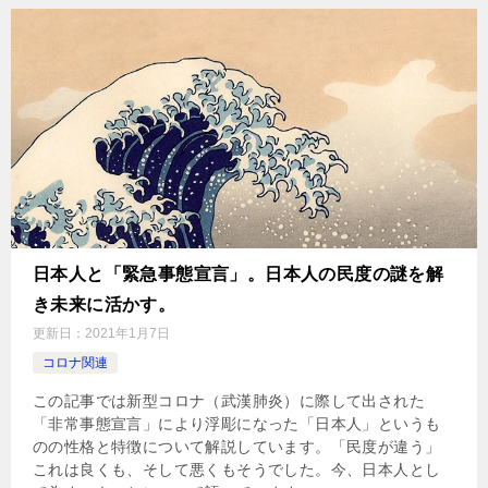
日本人と「緊急事態宣言」。日本人の民度の謎を解
き未来に活かす。
更新日：
2021年1月7日
コロナ関連
この記事では新型コロナ（武漢肺炎）に際して出された
「非常事態宣言」により浮彫になった「日本人」というも
のの性格と特徴について解説しています。「民度が違う」
これは良くも、そして悪くもそうでした。今、日本人とし