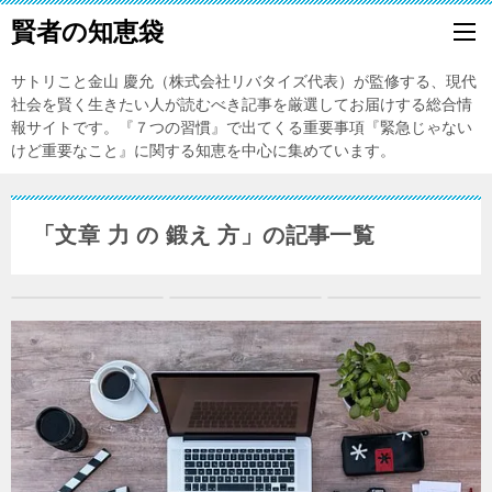
賢者の知恵袋
サトリこと金山 慶允（株式会社リバタイズ代表）が監修する、現代
社会を賢く生きたい人が読むべき記事を厳選してお届けする総合情
報サイトです。『７つの習慣』で出てくる重要事項『緊急じゃない
けど重要なこと』に関する知恵を中心に集めています。
「文章 力 の 鍛え 方」の記事一覧