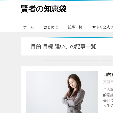
賢者の知恵袋
ホーム
はじめに
記事一覧
サトリ公式
「目的 目標 違い」の記事一覧
目的
更新
この
的意
書い
人生