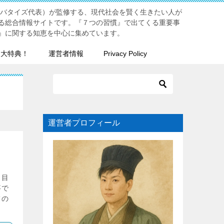
リバタイズ代表）が監修する、現代社会を賢く生きたい人が
る総合情報サイトです。『７つの習慣』で出てくる重要事
』に関する知恵を中心に集めています。
７大特典！
運営者情報
Privacy Policy
運営者プロフィール
、目
事で
ての