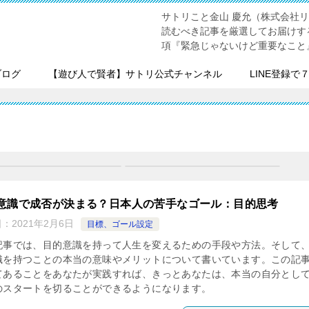
サトリこと金山 慶允（株式会社
読むべき記事を厳選してお届けす
項『緊急じゃないけど重要なこと
ブログ
【遊び人で賢者】サトリ公式チャンネル
LINE登録で
意識で成否が決まる？日本人の苦手なゴール：目的思考
日：
2021年2月6日
目標、ゴール設定
記事では、目的意識を持って人生を変えるための手段や方法。そして
識を持つことの本当の意味やメリットについて書いています。この記
てあることをあなたが実践すれば、きっとあなたは、本当の自分とし
のスタートを切ることができるようになります。