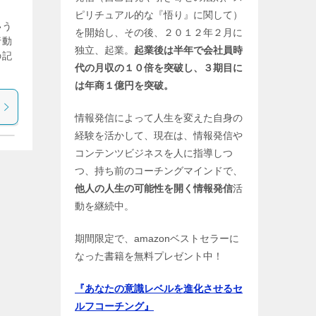
ピリチュアル的な『悟り』に関して）
いう
を開始し、その後、２０１２年２月に
行動
独立、起業。
起業後は半年で会社員時
の記
代の月収の１０倍を突破し、３期目に
は年商１億円を突破。
情報発信によって人生を変えた自身の
経験を活かして、現在は、情報発信や
コンテンツビジネスを人に指導しつ
つ、持ち前のコーチングマインドで、
他人の人生の可能性を開く情報発信
活
動を継続中。
期間限定で、amazonベストセラーに
なった書籍を無料プレゼント中！
『あなたの意識レベルを進化させるセ
ルフコーチング』