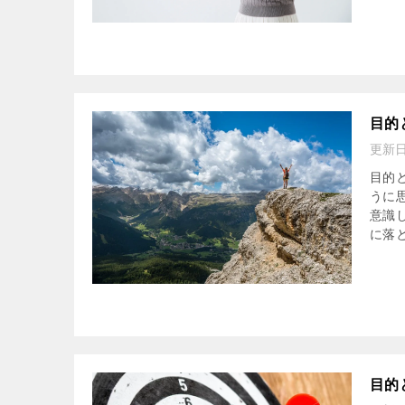
目的
更新
目的
うに
意識
に落
目的