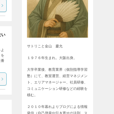
ない
サトリこと金山 慶允
いよ
』を
１９７６年生まれ。大阪出身。
順番
大学卒業後、教育業界（個別指導学習
塾）にて、教室運営、経営マネジメン
ト、エリアマネージャー、社員研修、
コミュニケーション研修などの経験を
積む。
２０１０年暮れよりブログによる情報
発信（自己啓発や引き寄せの法則、ス