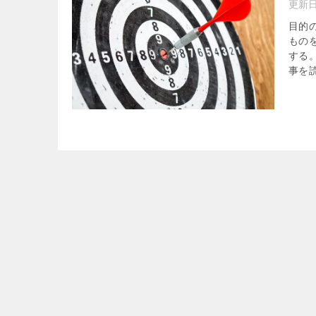
更新
目的
もの
する
事を