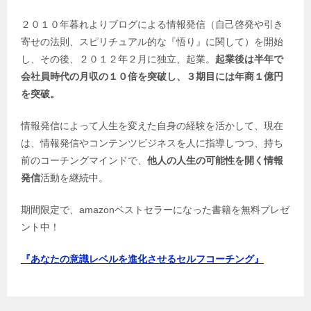
２０１０年暮れよりブログによる情報発信（自己啓発や引き
寄せの法則、スピリチュアル的な『悟り』に関して）を開始
し、その後、２０１２年２月に独立、起業。
起業後は半年で
会社員時代の月収の１０倍を突破し、３期目には年商１億円
を突破。
情報発信によって人生を変えた自身の経験を活かして、現在
は、情報発信やコンテンツビジネスを人に指導しつつ、持ち
前のコーチングマインドで、
他人の人生の可能性を開く情報
発信
活動を継続中。
期間限定で、amazonベストセラーになった書籍を無料プレゼ
ント中！
『あなたの意識レベルを進化させるセルフコーチング』