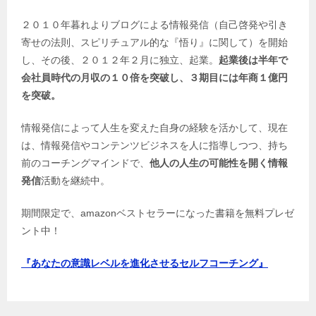
２０１０年暮れよりブログによる情報発信（自己啓発や引き
寄せの法則、スピリチュアル的な『悟り』に関して）を開始
し、その後、２０１２年２月に独立、起業。
起業後は半年で
会社員時代の月収の１０倍を突破し、３期目には年商１億円
を突破。
情報発信によって人生を変えた自身の経験を活かして、現在
は、情報発信やコンテンツビジネスを人に指導しつつ、持ち
前のコーチングマインドで、
他人の人生の可能性を開く情報
発信
活動を継続中。
期間限定で、amazonベストセラーになった書籍を無料プレゼ
ント中！
『あなたの意識レベルを進化させるセルフコーチング』