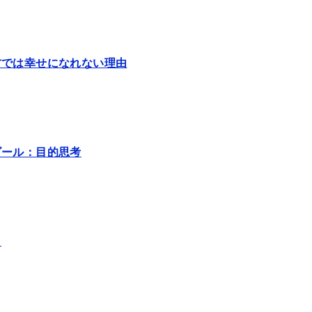
方では幸せになれない理由
ゴール：目的思考
メ