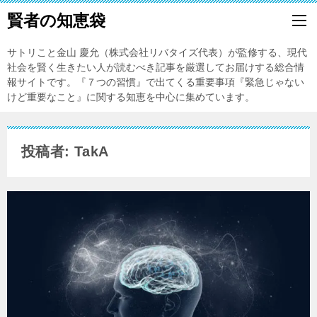
賢者の知恵袋
サトリこと金山 慶允（株式会社リバタイズ代表）が監修する、現代
社会を賢く生きたい人が読むべき記事を厳選してお届けする総合情
報サイトです。『７つの習慣』で出てくる重要事項『緊急じゃない
けど重要なこと』に関する知恵を中心に集めています。
投稿者: TakA