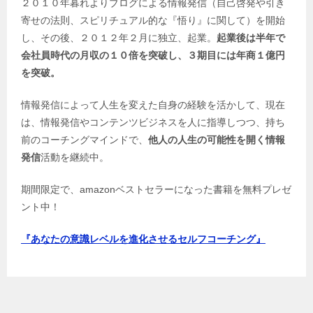
２０１０年暮れよりブログによる情報発信（自己啓発や引き
寄せの法則、スピリチュアル的な『悟り』に関して）を開始
し、その後、２０１２年２月に独立、起業。
起業後は半年で
会社員時代の月収の１０倍を突破し、３期目には年商１億円
を突破。
情報発信によって人生を変えた自身の経験を活かして、現在
は、情報発信やコンテンツビジネスを人に指導しつつ、持ち
前のコーチングマインドで、
他人の人生の可能性を開く情報
発信
活動を継続中。
期間限定で、amazonベストセラーになった書籍を無料プレゼ
ント中！
『あなたの意識レベルを進化させるセルフコーチング』