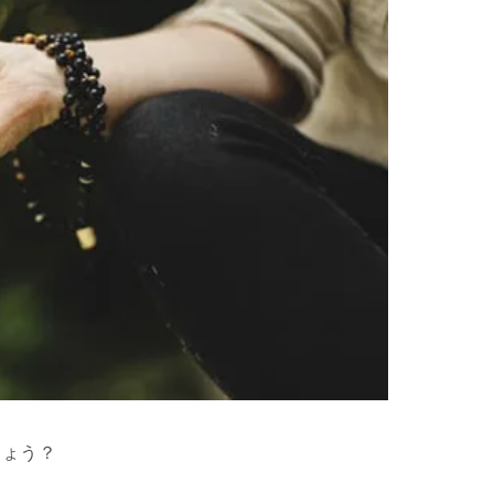
」
しょう？