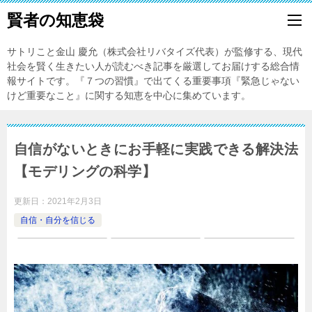
賢者の知恵袋
サトリこと金山 慶允（株式会社リバタイズ代表）が監修する、現代
社会を賢く生きたい人が読むべき記事を厳選してお届けする総合情
報サイトです。『７つの習慣』で出てくる重要事項『緊急じゃない
けど重要なこと』に関する知恵を中心に集めています。
自信がないときにお手軽に実践できる解決法
【モデリングの科学】
更新日：
2021年2月3日
自信・自分を信じる